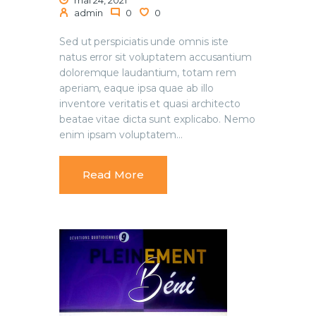
admin
0
0
Sed ut perspiciatis unde omnis iste
natus error sit voluptatem accusantium
doloremque laudantium, totam rem
aperiam, eaque ipsa quae ab illo
inventore veritatis et quasi architecto
beatae vitae dicta sunt explicabo. Nemo
enim ipsam voluptatem…
Read More