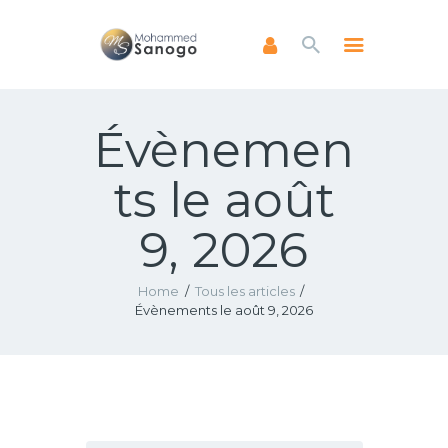
Évènemen
ACCUEIL
A PROPOS
ts le août
LIVRES
NEWSLETTERS
9, 2026
ENSEIGNEMENTS
FAIRE UN DON
Home
Tous les articles
Évènements le août 9, 2026