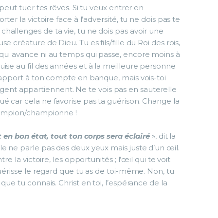
peut tuer tes rêves. Si tu veux entrer en
ter la victoire face à l’adversité, tu ne dois pas te
hallenges de ta vie, tu ne dois pas avoir une
 créature de Dieu. Tu es fils/fille du Roi des rois,
qui avance ni au temps qui passe, encore moins à
ise au fil des années et à la meilleure personne
rapport à ton compte en banque, mais vois-toi
l’argent appartiennent. Ne te vois pas en sauterelle
é car cela ne favorise pas ta guérison. Change la
champion/championne !
t en bon état, tout ton corps sera éclairé
», dit la
le ne parle pas des deux yeux mais juste d’un œil.
e la victoire, les opportunités ; l’œil qui te voit
guérisse le regard que tu as de toi-même. Non, tu
que tu connais. Christ en toi, l’espérance de la