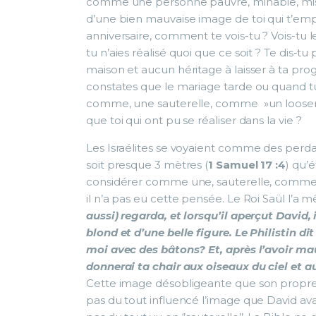
comme une personne pauvre, minable, misérab
d’une bien mauvaise image de toi qui t’emp
anniversaire, comment te vois-tu ? Vois-tu l
tu n’aies réalisé quoi que ce soit ? Te dis-
maison et aucun héritage à laisser à ta pro
constates que le mariage tarde ou quand tu
comme, une sauterelle, comme »un looser 
que toi qui ont pu se réaliser dans la vie ?
Les Israélites se voyaient comme des perd
soit presque 3 mètres (
1 Samuel 17 :4
) qu’é
considérer comme une, sauterelle, comme 
il n’a pas eu cette pensée. Le Roi Saül l’a m
aussi) regarda, et lorsqu’il aperçut David, 
blond et d’une belle figure. Le Philistin di
moi avec des bâtons? Et, après l’avoir maud
donnerai ta chair aux oiseaux du ciel et
Cette image désobligeante que son propre ro
pas du tout influencé l’image que David avai