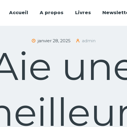
ACCUEIL
Accueil
A propos
Livres
Newslett
A PROPOS
LIVRES
janvier 28, 2025
admin
NEWSLETTERS
Aie un
ENSEIGNEMENTS
FAIRE UN DON
eilleu