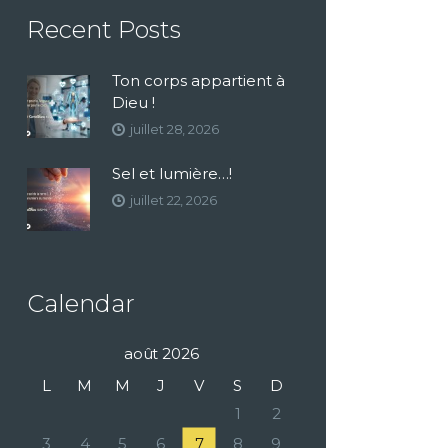
Recent Posts
Ton corps appartient à
Dieu !
juillet 28, 2026
Sel et lumière…!
juillet 22, 2026
Calendar
août 2026
L
M
M
J
V
S
D
1
2
3
4
5
6
7
8
9