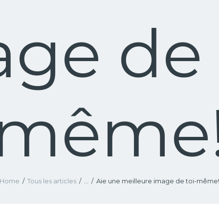
ge de 
même
Home
Tous les articles
...
Aie une meilleure image de toi-même