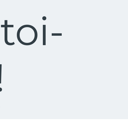
toi-
!
!