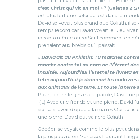
pas du tout vu en ‘’sauterelle’’. La Bible ne 
c’est Christ qui vit en moi
» ? (
Galates 2 :2
est plus fort que celui qui est dans le monde
David se voyait plus grand que Goliath, il se
temps record car David voyait le Dieu vivant e
raconta même au roi Saul comment en héros, 
prenaient aux brebis qu’il paissait.
«
David dit au Philistin: Tu marches contre 
marche contre toi au nom de l’Éternel des 
insultée. Aujourd’hui l’Éternel te livrera e
tête; aujourd’hui je donnerai les cadavres
aux animaux de la terre. Et toute la terre 
Pour joindre le geste à la parole, David ne 
(…) Avec une fronde et une pierre, David fut pl
vie, sans avoir d’épée à la main ». Oui, tu a
une pierre, David put vaincre Goliath.
Gédéon se voyait comme le plus petit dans 
la plus pauvre en Manassé. Pourtant l’ange de