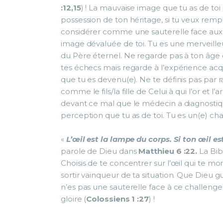
:12,15
) ! La mauvaise image que tu as de toi 
possession de ton héritage, si tu veux rempor
considérer comme une sauterelle face aux c
image dévaluée de toi. Tu es une merveilleuse
du Père éternel. Ne regarde pas à ton âge 
tes échecs mais regarde à l’expérience acqu
que tu es devenu(e). Ne te définis pas par 
comme le fils/la fille de Celui à qui l’or et 
devant ce mal que le médecin a diagnostiqu
perception que tu as de toi. Tu es un(e) 
«
L’œil est la lampe du corps. Si ton œil es
parole de Dieu dans
Matthieu 6 :22.
La Bib
Choisis de te concentrer sur l’œil qui te montr
sortir vainqueur de ta situation. Que Dieu 
n’es pas une sauterelle face à ce challenge 
gloire (
Colossiens 1 :27
) !