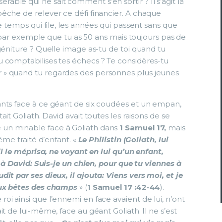
le qui ne sait comment s’en sortir ? Il s’agit là
êche de relever ce défi financier. A chaque
e temps qui file, les années qui passent sans que
tu par exemple que tu as 50 ans mais toujours pas de
géniture ? Quelle image as-tu de toi quand tu
 comptabilises tes échecs ? Te considères-tu
» quand tu regardes des personnes plus jeunes
ants face à ce géant de six coudées et un empan,
tait Goliath. David avait toutes les raisons de se
un minable face à Goliath dans
1 Samuel 17,
mais
ême traité d’enfant. «
Le Philistin (Goliath, lui
il le méprisa, ne voyant en lui qu’un enfant,
t à David: Suis-je un chien, pour que tu viennes à
it par ses dieux, il ajouta: Viens vers moi, et je
 aux bêtes des champs
» (
1 Samuel 17 :42-44
).
i ainsi que l’ennemi en face avaient de lui, n’ont
t de lui-même, face au géant Goliath. Il ne s’est