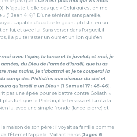
dit-elle pas que «
Ce n’est plus moi qui vis mais
0
). N’ajoute-t-elle pas que « Celui qui est en moi
 » (1 Jean 4 :4)? D’une sérénité sans pareille,
 voyait capable d’abattre le géant philistin en un
n lui, et avec lui. Sans verser dans l’orgueil, il
il a pu terrasser un ours et un lion qui s’en
moi avec l’épée, la lance et le javelot; et moi, je
armées, du Dieu de l’armée d’Israël, que tu as
ntre mes mains, je t’abattrai et je te couperai la
 du camp des Philistins aux oiseaux du ciel et
saura qu’Israël a un Dieu
» (
1 Samuel 17 : 45-46
).
prit pas une épée pour se battre contre Goliath. «
us fort que le Philistin; il le terrassa et lui ôta la
s bien lu, avec une simple fronde (lance-pierre) et
la maison de son père ; il voyait sa famille comme
 l’Éternel l’appela ‘’Vaillant héros (
Juges 6