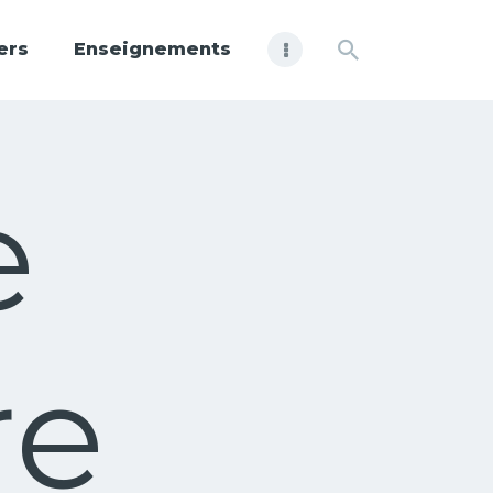
ers
Enseignements
e
re