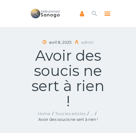
ACCUEIL
avril 8, 2025
admin
Avoir des
A PROPOS
LIVRES
soucis ne
NEWSLETTERS
ENSEIGNEMENTS
sert à rien
FAIRE UN DON
!
Home
Tous les articles
...
Avoir des soucis ne sert à rien !