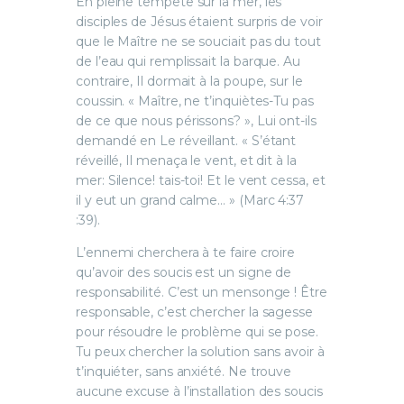
En pleine tempête sur la mer, les
disciples de Jésus étaient surpris de voir
que le Maître ne se souciait pas du tout
de l’eau qui remplissait la barque. Au
contraire, Il dormait à la poupe, sur le
coussin. « Maître, ne t’inquiètes-Tu pas
de ce que nous périssons? », Lui ont-ils
demandé en Le réveillant. « S’étant
réveillé, Il menaça le vent, et dit à la
mer: Silence! tais-toi! Et le vent cessa, et
il y eut un grand calme… » (Marc 4:37
:39).
L’ennemi cherchera à te faire croire
qu’avoir des soucis est un signe de
responsabilité. C’est un mensonge ! Être
responsable, c’est chercher la sagesse
pour résoudre le problème qui se pose.
Tu peux chercher la solution sans avoir à
t’inquiéter, sans anxiété. Ne trouve
aucune excuse à l’installation des soucis