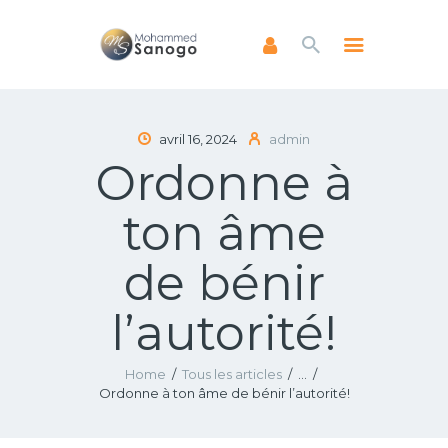
ACCUEIL
avril 16, 2024
admin
Ordonne à
A PROPOS
LIVRES
ton âme
NEWSLETTERS
ENSEIGNEMENTS
de bénir
FAIRE UN DON
l’autorité!
Home
Tous les articles
...
Ordonne à ton âme de bénir l’autorité!