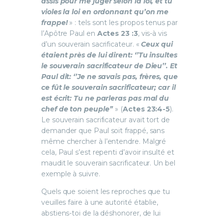
assis pour me juger selon la loi, et tu
violes la loi en ordonnant qu’on me
frappe!
» : tels sont les propos tenus par
l’Apôtre Paul en
Actes 23 :3
, vis-à vis
d’un souverain sacrificateur. «
Ceux qui
étaient près de lui dirent: ‘’Tu insultes
le souverain sacrificateur de Dieu’’. Et
Paul dit: ‘’Je ne savais pas, frères, que
ce fût le souverain sacrificateur; car il
est écrit: Tu ne parleras pas mal du
chef de ton peuple’’
» (
Actes 23:4-5
).
Le souverain sacrificateur avait tort de
demander que Paul soit frappé, sans
même chercher à l’entendre. Malgré
cela, Paul s’est repenti d’avoir insulté et
maudit le souverain sacrificateur. Un bel
exemple à suivre.
Quels que soient les reproches que tu
veuilles faire à une autorité établie,
abstiens-toi de la déshonorer, de lui