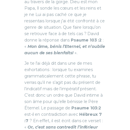
au travers de la gorge. Dieu est mon
Papa, Il sonde les cœurs et les reins et
je ne Lui ai pas caché ce que je
ressentais lorsque j’ai été confronté à ce
genre de situation. Que faire lorsqu’on
se retrouve face à de tels cas ? David
donne la réponse dans
Psaume 103 :2
:
«
Mon âme, bénis l’Eternel, et n’oublie
aucun de ses bienfaits!
».
Je te l’ai déjà dit dans une de mes
exhortations : lorsque tu examines
grammaticalement cette phrase, tu
verras qu’il ne s’agit pas du présent de
l’indicatif mais de l’impératif présent.
C’est donc un ordre que David intime à
son âme pour qu’elle bénisse le Père
Éternel. Le passage de
Psaume 103:2
est-il en contradiction avec
Hébreux 7
:7
? En effet, il est écrit dans ce verset :
«
Or, c’est sans contredit l’inférieur