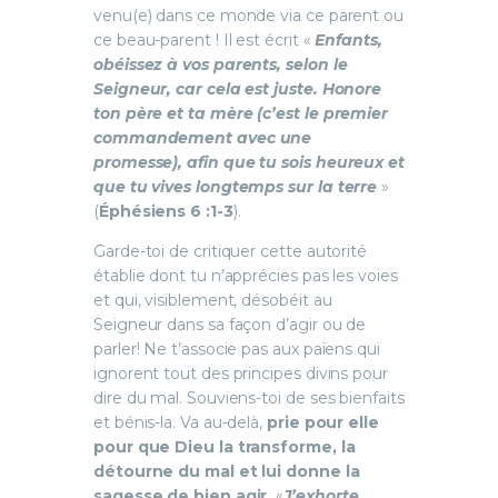
venu(e) dans ce monde via ce parent ou
ce beau-parent ! Il est écrit «
Enfants,
obéissez à vos parents, selon le
Seigneur, car cela est juste. Honore
ton père et ta mère (c’est le premier
commandement avec une
promesse), afin que tu sois heureux et
que tu vives longtemps sur la terre
»
(
Éphésiens 6 :1-3
).
Garde-toi de critiquer cette autorité
établie dont tu n’apprécies pas les voies
et qui, visiblement, désobéit au
Seigneur dans sa façon d’agir ou de
parler! Ne t’associe pas aux païens qui
ignorent tout des principes divins pour
dire du mal. Souviens-toi de ses bienfaits
et bénis-la. Va au-delà,
prie pour elle
pour que Dieu la transforme, la
détourne du mal et lui donne la
sagesse de bien agir.
«
J’exhorte