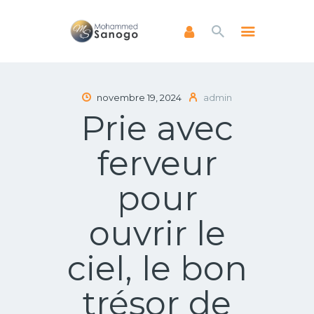
ACCUEIL
novembre 19, 2024
admin
Prie avec
A PROPOS
LIVRES
ferveur
NEWSLETTERS
ENSEIGNEMENTS
pour
FAIRE UN DON
ouvrir le
ciel, le bon
trésor de