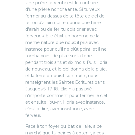
Une prière fervente est le contraire
d’une prière nonchalante. Si tu veux
fermer au-dessus de ta tête ce ciel de
fer ou d’airain qui te donne une terre
d’airain ou de fer, tu dois prier avec
ferveur. « Elie était un homme de la
même nature que nous: il pria avec
instance pour qu’il ne plût point, et il ne
tomba point de pluie sur la terre
pendant trois ans et six mois. Puis il pria
de nouveau, et le ciel donna de la pluie,
et la terre produisit son fruit », nous
renseignent les Saintes Écritures dans
Jacques 5 :17-18. Elie n’a pas prié
n’importe comment pour fermer le ciel
et ensuite l’ouvrir. Il pria avec instance,
c’est-à-dire, avec insistance, avec
ferveur.
Face à ton foyer qui bat de l’aile, à ce
marché que tu peines à obtenir, à ces