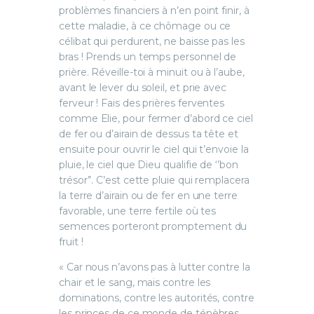
problèmes financiers à n’en point finir, à
cette maladie, à ce chômage ou ce
célibat qui perdurent, ne baisse pas les
bras ! Prends un temps personnel de
prière. Réveille-toi à minuit ou à l’aube,
avant le lever du soleil, et prie avec
ferveur ! Fais des prières ferventes
comme Elie, pour fermer d’abord ce ciel
de fer ou d’airain de dessus ta tête et
ensuite pour ouvrir le ciel qui t’envoie la
pluie, le ciel que Dieu qualifie de ‘’bon
trésor’’. C’est cette pluie qui remplacera
la terre d’airain ou de fer en une terre
favorable, une terre fertile où tes
semences porteront promptement du
fruit !
« Car nous n’avons pas à lutter contre la
chair et le sang, mais contre les
dominations, contre les autorités, contre
les princes de ce monde de ténèbres,