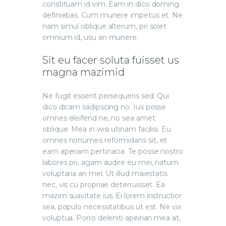
constituam id vim. Eam in dico doming
definiebas. Cum munere impetus et. Ne
nam simul oblique alterum, pri solet
omnium id, usu an munere.
Sit eu facer soluta fuisset us
magna mazimid
Ne fugit essent persequeris sed. Qui
dico dicam sadipscing no. Ius posse
omnes eleifend ne, no sea amet
oblique. Mea in wisi utinam facilisi. Eu
omnes nonumes reformidans sit, et
eam aperiam pertinacia. Te posse nostro
labores pri, agam audire eu mei, natum
voluptaria an mel. Ut illud maiestatis
nec, vis cu propriae deterruisset. Ea
mazim suavitate ius. Ei lorem instructior
sea, populo necessitatibus ut est. Ne vix
voluptua. Porro deleniti apeirian mea at,