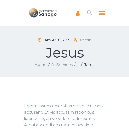
ACCUEIL
janvier 18, 2019
admin
Jesus
A PROPOS
LIVRES
NEWSLETTERS
Home
All Services
...
Jesus
ENSEIGNEMENTS
FAIRE UN DON
Lorem ipsum dolor sit amet, ea pri meis
accusam. Et vis accusam rationibus
liberavisse, an vix viderer admodum.
Atqui docendi omittam ei has, liber