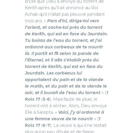
d’Elie que Dieu a envoyé au torrent de
Kerith après qu’il ait annoncé au Roi
Achab qu’il n’allait pas pleuvoir pendant
trois ans. «
Pars d’ici, dirige-toi vers
l’orient, et cache-toi près du torrent
de Kerith, qui est en face du Jourdain.
Tu boiras de l’eau du torrent, et j’ai
ordonné aux corbeaux de te nourrir
là. Il partit et fit selon la parole de
l’Éternel, et il alla s’établir près du
torrent de Kerith, qui est en face du
Jourdain. Les corbeaux lui
apportaient du pain et de la viande
le matin, et du pain et de la viande le
soir, et il buvait de l’eau du torrent
» (
1
Rois 17 :3-6
). Mais faute de pluie, le
torrent vint à sécher. Alors, Dieu envoya
Elie à Sarepta. «
Voici, j’y ai ordonné à
une femme veuve de te nourrir
» (
1
Rois 17 :6-7
). La veuve à qui il ne restait
plus qu’un peu d’huile et de farine,