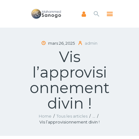
ACCUEIL
mars 26, 2025
admin
Vis
A PROPOS
LIVRES
l’approvisi
NEWSLETTERS
ENSEIGNEMENTS
onnement
FAIRE UN DON
divin !
Home
Tous les articles
...
Vis l’approvisionnement divin !