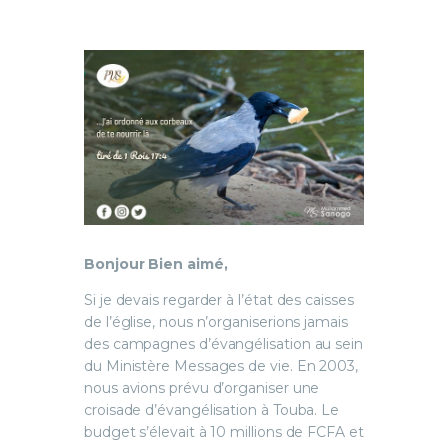
Bonjour Bien aimé,
Si je devais regarder à l’état des caisses
de l’église, nous n’organiserions jamais
des campagnes d’évangélisation au sein
du Ministère Messages de vie. En 2003,
nous avions prévu d’organiser une
croisade d’évangélisation à Touba. Le
budget s’élevait à 10 millions de FCFA et