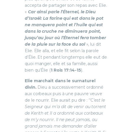
accepta de partager son repas avec Elie.
«
Car ainsi parle l’Éternel, le Dieu
d’Israël: La farine qui est dans le pot
ne manquera point et l’huile qui est
dans la cruche ne diminuera point,
jusqu’au jour où l’Éternel fera tomber
de la pluie sur la face du sol
», lui dit
Elie. Elle alla, et elle fit selon la parole
d’Élie. Et pendant longtemps elle eut de
quoi manger, elle et sa famille, aussi
bien qu’Élie (
1 Rois
17:14-15
).
Elie marchait dans le surnaturel
divin.
Dieu a successivement ordonné
aux corbeaux puis à une pauvre veuve
de le nourrir. Elie aurait pu dire : ‘’C
’est le
Seigneur qui m’a dit de venir au torrent
de Kerith et Il a ordonné aux corbeaux
de m’y nourrir. Il ne peut jamais, au
grand jamais me demander d’aller