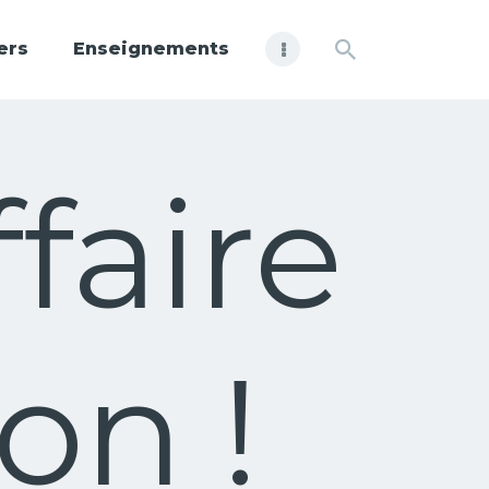
ers
Enseignements
faire
on !