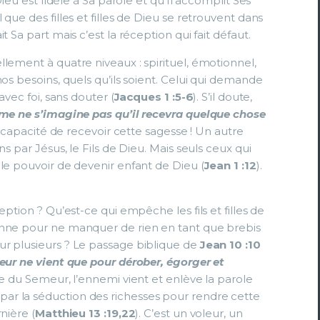
Dieu est fidèle à Sa parole et qu’Il accomplit Ses
que des filles et filles de Dieu se retrouvent dans
 Sa part mais c’est la réception qui fait défaut.
lement à quatre niveaux : spirituel, émotionnel,
os besoins, quels qu’ils soient. Celui qui demande
avec foi, sans douter (
Jacques 1 :5-6
). S’il doute,
me ne s’imagine pas qu’il recevra quelque chose
l’incapacité de recevoir cette sagesse ! Un autre
s par Jésus, le Fils de Dieu. Mais seuls ceux qui
le pouvoir de devenir enfant de Dieu (
Jean 1 :12
).
eption ? Qu’est-ce qui empêche les fils et filles de
onne pour ne manquer de rien en tant que brebis
ur plusieurs ? Le passage biblique de
Jean 10 :10
eur ne vient que pour dérober, égorger et
le du Semeur, l’ennemi vient et enlève la parole
r la séduction des richesses pour rendre cette
nière (
Matthieu 13 :19,22
). C’est un voleur, un