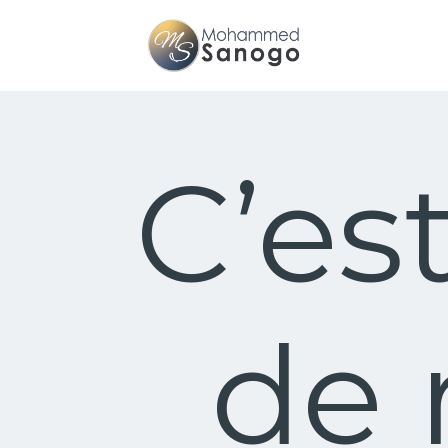
C’es
de 