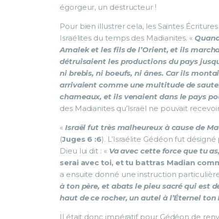
égorgeur, un destructeur !
Pour bien illustrer cela, les Saintes Écriture
Israélites du temps des Madianites. «
Quand 
Amalek et les fils de l’Orient, et ils march
détruisaient les productions du pays jusque
ni brebis, ni boeufs, ni ânes. Car ils monta
arrivaient comme une multitude de sautere
chameaux, et ils venaient dans le pays po
des Madianites qu’Israël ne pouvait recevoi
«
Israël fut très malheureux à cause de Madi
(
Juges 6 :6
). L’Israélite Gédéon fut désigné
Dieu lui dit : «
Va avec cette force que tu as
serai avec toi, et tu battras Madian c
a ensuite donné une instruction particulièr
à ton père, et abats le pieu sacré qui est d
haut de ce rocher, un autel à l’Éternel ton
Il était donc impératif pour Gédéon de ren