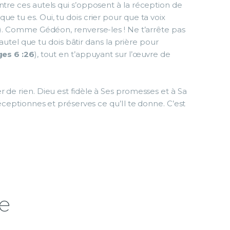
ntre ces autels qui s’opposent à la réception de
e tu es. Oui, tu dois crier pour que ta voix
). Comme Gédéon, renverse-les ! Ne t’arrête pas
l’autel que tu dois bâtir dans la prière pour
ges 6 :26
), tout en t’appuyant sur l’œuvre de
r de rien. Dieu est fidèle à Ses promesses et à Sa
réceptionnes et préserves ce qu’Il te donne. C’est
e