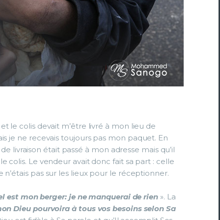
 le colis devait m’être livré à mon lieu de
ais je ne recevais toujours pas mon paquet. En
ce de livraison était passé à mon adresse mais qu’il
colis. Le vendeur avait donc fait sa part : celle
n’étais pas sur les lieux pour le réceptionner.
el est mon berger: je ne manquerai de rien
». La
on Dieu pourvoira à tous vos besoins selon Sa