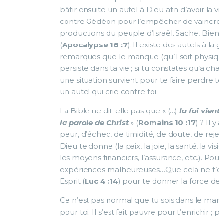
bâtir ensuite un autel à Dieu afin d’avoir la vi
contre Gédéon pour l’empêcher de vaincre 
productions du peuple d’Israël. Sache, Bien-
(
Apocalypse 16 :7
). Il existe des autels à 
remarques que le manque (qu’il soit physique
persiste dans ta vie ; si tu constates qu’à 
une situation survient pour te faire perdre
un autel qui crie contre toi.
La Bible ne dit-elle pas que « (…)
la foi vien
la parole de Christ
» (
Romains 10 :17
) ? Il
peur, d’échec, de timidité, de doute, de re
Dieu te donne (la paix, la joie, la santé, la visi
les moyens financiers, l’assurance, etc.). Pou
expériences malheureuses…Que cela ne t’effr
Esprit (
Luc 4 :14
) pour te donner la force de
Ce n’est pas normal que tu sois dans le man
pour toi. Il s’est fait pauvre pour t’enrichir 