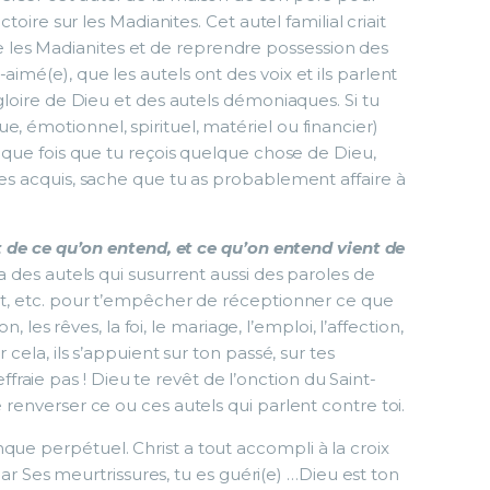
ctoire sur les Madianites. Cet autel familial criait
les Madianites et de reprendre possession des
aimé(e), que les autels ont des voix et ils parlent
la gloire de Dieu et des autels démoniaques. Si tu
, émotionnel, spirituel, matériel ou financier)
chaque fois que tu reçois quelque chose de Dieu,
 tes acquis, sache que tu as probablement affaire à
t de ce qu’on entend, et ce qu’on entend vient de
 y a des autels qui susurrent aussi des paroles de
jet, etc. pour t’empêcher de réceptionner ce que
on, les rêves, la foi, le mariage, l’emploi, l’affection,
r cela, ils s’appuient sur ton passé, sur tes
aie pas ! Dieu te revêt de l’onction du Saint-
 renverser ce ou ces autels qui parlent contre toi.
que perpétuel. Christ a tout accompli à la croix
; par Ses meurtrissures, tu es guéri(e) …Dieu est ton