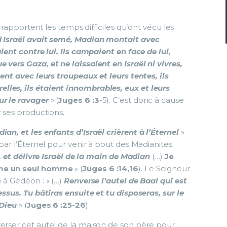
s rapportent les temps difficiles qu’ont vécu les
Israël avait semé, Madian montait avec
aient contre lui. Ils campaient en face de lui,
 vers Gaza, et ne laissaient en Israël ni vivres,
ient avec leurs troupeaux et leurs tentes, ils
lles, ils étaient innombrables, eux et leurs
ur le ravager
» (
Juges 6 :3-
5). C’est donc à cause
r ses productions.
an, et les enfants d’Israël crièrent à l’Éternel
»
 par l’Éternel pour venir à bout des Madianites.
, et délivre Israël de la main de Madian
(…)
Je
omme un seul homme
» (
Juges 6 :14,16
). Le Seigneur
e à Gédéon : « (…)
Renverse l’autel de Baal qui est
essus. Tu bâtiras ensuite et tu disposeras, sur le
 Dieu
» (
Juges 6 :25-26
).
verser cet autel de la maison de son père pour