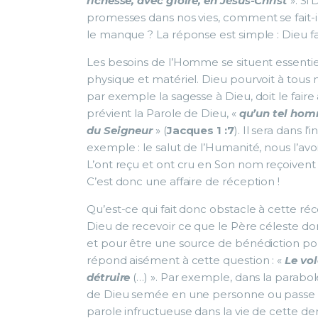
richesse, avec gloire, en Jésus-Christ
». Si 
promesses dans nos vies, comment se fait-il 
le manque ? La réponse est simple : Dieu fait
Les besoins de l’Homme se situent essentiel
physique et matériel. Dieu pourvoit à tous n
par exemple la sagesse à Dieu, doit le faire 
prévient la Parole de Dieu, «
qu’un tel hom
du Seigneur
» (
Jacques 1 :7
). Il sera dans 
exemple : le salut de l’Humanité, nous l’avon
L’ont reçu et ont cru en Son nom reçoivent 
C’est donc une affaire de réception !
Qu’est-ce qui fait donc obstacle à cette réc
Dieu de recevoir ce que le Père céleste d
et pour être une source de bénédiction po
répond aisément à cette question : «
Le vol
détruire
(…) ». Par exemple, dans la parabo
de Dieu semée en une personne ou passe pa
parole infructueuse dans la vie de cette der