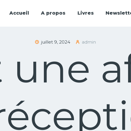
ACCUEIL
Accueil
A propos
Livres
Newslett
A PROPOS
LIVRES
juillet 9, 2024
admin
NEWSLETTERS
t une af
ENSEIGNEMENTS
FAIRE UN DON
récepti