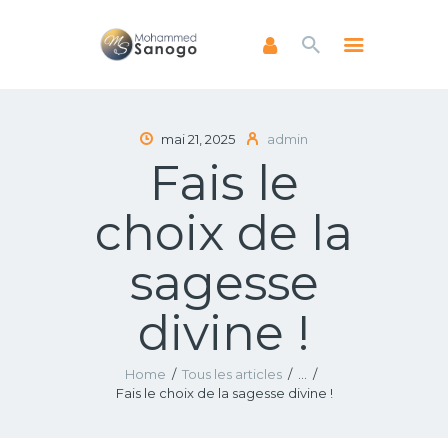
ACCUEIL
mai 21, 2025
admin
Fais le
A PROPOS
LIVRES
choix de la
NEWSLETTERS
ENSEIGNEMENTS
sagesse
FAIRE UN DON
divine !
Home
Tous les articles
...
Fais le choix de la sagesse divine !