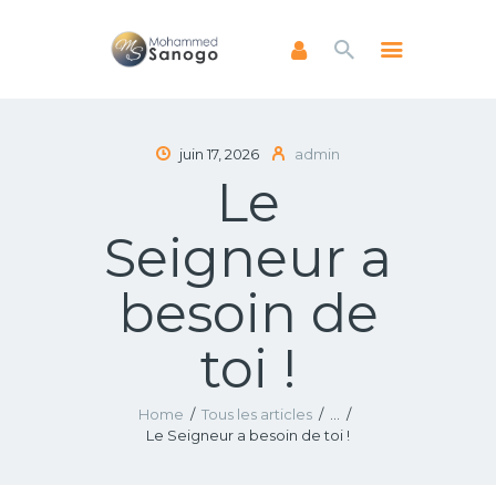
ACCUEIL
juin 17, 2026
admin
Le
A PROPOS
LIVRES
Seigneur a
NEWSLETTERS
ENSEIGNEMENTS
besoin de
FAIRE UN DON
toi !
Home
Tous les articles
...
Le Seigneur a besoin de toi !